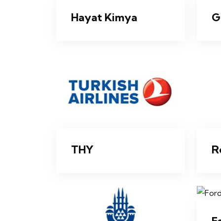
Hayat Kimya
G
THY
R
F