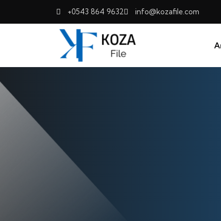
+0543 864 9632
info@kozafile.com
A