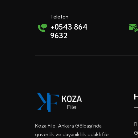
Telefon
+0543 864
9632
H
Koza File, Ankara Gölbaşı'nda
G
güvenlik ve dayanıklılık odaklı file