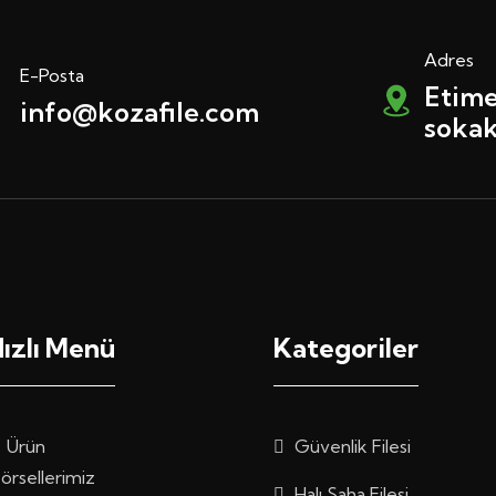
Adres
E-Posta
Etime
info@kozafile.com
sokak
ızlı Menü
Kategoriler
Ürün
Güvenlik Filesi
örsellerimiz
Halı Saha Filesi