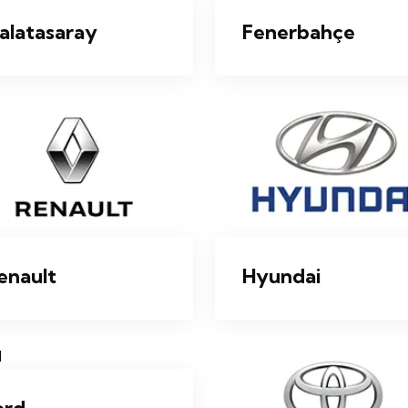
alatasaray
Fenerbahçe
enault
Hyundai
ord