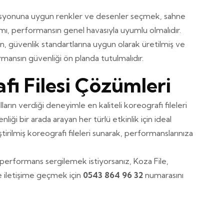
syonuna uygun renkler ve desenler seçmek, sahne
rımı, performansın genel havasıyla uyumlu olmalıdır.
nin, güvenlik standartlarına uygun olarak üretilmiş ve
ansın güvenliği ön planda tutulmalıdır.
fi Filesi Çözümleri
arın verdiği deneyimle en kaliteli koreografi fileleri
iği bir arada arayan her türlü etkinlik için ideal
tirilmiş koreografi fileleri sunarak, performanslarınıza
rformans sergilemek istiyorsanız, Koza File,
le iletişime geçmek için
0543 864 96 32
numarasını