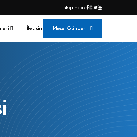
Takip Edin:
Mesaj Gönder
leri
İletişim
i