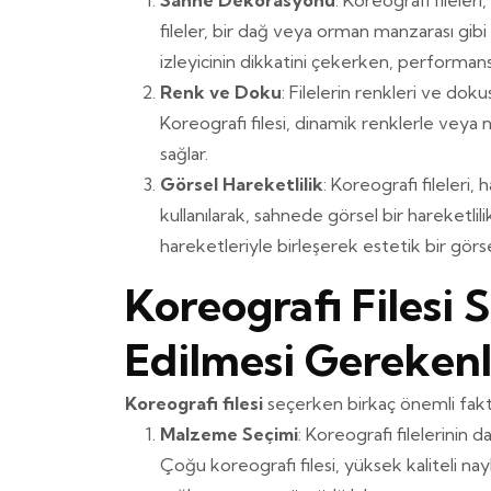
Sahne Dekorasyonu
: Koreografi fileler
fileler, bir dağ veya orman manzarası gibi
izleyicinin dikkatini çekerken, performans
Renk ve Doku
: Filelerin renkleri ve dok
Koreografi filesi, dinamik renklerle veya n
sağlar.
Görsel Hareketlilik
: Koreografi fileleri
kullanılarak, sahnede görsel bir hareketlili
hareketleriyle birleşerek estetik bir görse
Koreografi Filesi
Edilmesi Gerekenl
Koreografi filesi
seçerken birkaç önemli fak
Malzeme Seçimi
: Koreografi filelerinin
Çoğu koreografi filesi, yüksek kaliteli na