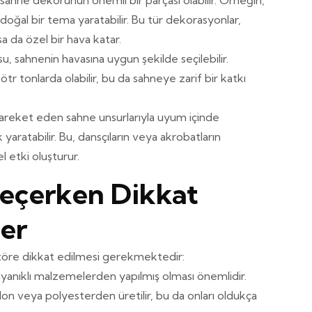
i, sahne dekorunun önemli bir parçası olabilir. Örneğin,
 doğal bir tema yaratabilir. Bu tür dekorasyonlar,
a da özel bir hava katar.
usu, sahnenin havasına uygun şekilde seçilebilir.
ötr tonlarda olabilir, bu da sahneye zarif bir katkı
, hareket eden sahne unsurlarıyla uyum içinde
k yaratabilir. Bu, dansçıların veya akrobatların
l etki oluşturur.
 Seçerken Dikkat
er
töre dikkat edilmesi gerekmektedir:
 dayanıklı malzemelerden yapılmış olması önemlidir.
ylon veya polyesterden üretilir, bu da onları oldukça