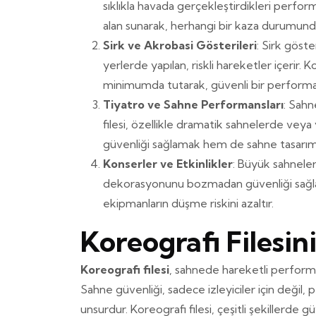
sıklıkla havada gerçekleştirdikleri performan
alan sunarak, herhangi bir kaza durumund
Sirk ve Akrobasi Gösterileri
: Sirk göst
yerlerde yapılan, riskli hareketler içerir. K
minimumda tutarak, güvenli bir performan
Tiyatro ve Sahne Performansları
: Sahn
filesi, özellikle dramatik sahnelerde ve
güvenliği sağlamak hem de sahne tasarımın
Konserler ve Etkinlikler
: Büyük sahneler
dekorasyonunu bozmadan güvenliği sağlaya
ekipmanların düşme riskini azaltır.
Koreografi Filesin
Koreografi filesi
, sahnede hareketli performa
Sahne güvenliği, sadece izleyiciler için değil, p
unsurdur. Koreografi filesi, çeşitli şekillerde gü