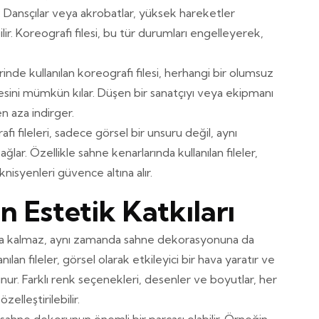
: Dansçılar veya akrobatlar, yüksek hareketler
ilir. Koreografi filesi, bu tür durumları engelleyerek,
inde kullanılan koreografi filesi, herhangi bir olumsuz
esini mümkün kılar. Düşen bir sanatçıyı veya ekipmanı
en aza indirger.
afi fileleri, sadece görsel bir unsuru değil, aynı
ar. Özellikle sahne kenarlarında kullanılan fileler,
nisyenleri güvence altına alır.
n Estetik Katkıları
kla kalmaz, aynı zamanda sahne dekorasyonuna da
ılan fileler, görsel olarak etkileyici bir hava yaratır ve
r. Farklı renk seçenekleri, desenler ve boyutlar, her
elleştirilebilir.